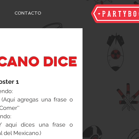
CONTACTO
cano dice
oster 1
endo:
(Aquí agregas una frase o
'Comer''
endo:
Y aquí dices una frase o
al del Mexicano.)