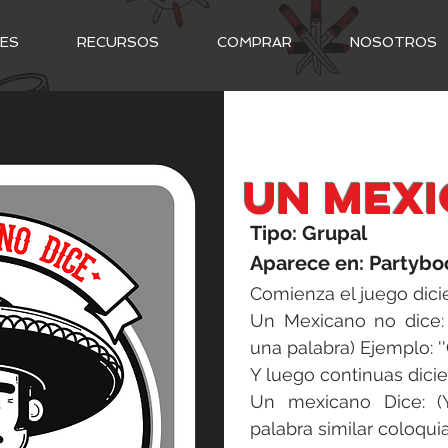
NES
RECURSOS
COMPRAR
NOSOTROS
un mexi
Tipo: Grupal
Aparece en: Partybo
Comienza el juego dici
Un Mexicano no dice: 
una palabra) Ejemplo: '
Y luego continuas dici
Un mexicano Dice: (
palabra similar coloqui