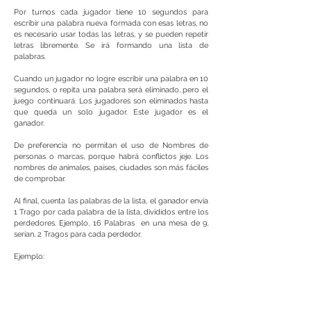
Por turnos cada jugador tiene 10 segundos para
escribir una palabra nueva formada con esas letras, no
es necesario usar todas las letras, y se pueden repetir
letras libremente. Se irá formando una lista de
palabras.
Cuando un jugador no logre escribir una palabra en 10
segundos, o repita una palabra será eliminado, pero el
juego continuará. Los jugadores son eliminados hasta
que queda un solo jugador. Este jugador es el
ganador.
De preferencia no permitan el uso de Nombres de
personas o marcas, porque habrá conflictos jeje. Los
nombres de animales, países, ciudades son más fáciles
de comprobar.
Al final, cuenta las palabras de la lista, el ganador envía
1 Trago por cada palabra de la lista, divididos entre los
perdedores. Ejemplo, 16 Palabras en una mesa de 9,
serían, 2 Tragos para cada perdedor.
Ejemplo:
A J M E B I L P
Jugador 1: MAMA