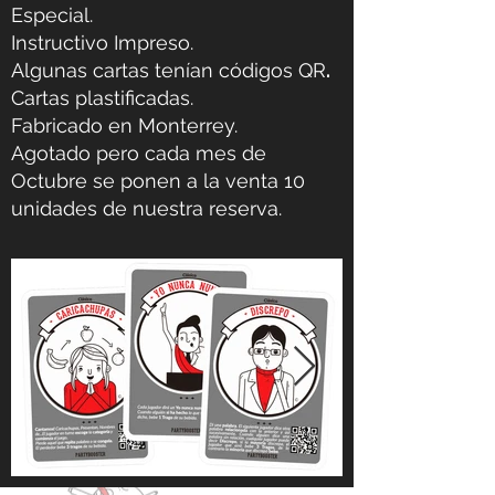
Especial.
Instructivo Impreso.
Algunas cartas tenían códigos QR
.
Cartas plastificadas.
Fabricado en Monterrey.
Agotado pero cada mes de
Octubre se ponen a la venta 10
unidades de nuestra reserva.