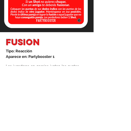
fusion
Tipo: Reacción
Aparece en: Partybooster 1
Los jugadores en parejas juntan las puntas
de sus dedos índice.
La última pareja en lograr la fusión o aquel
que no logre conseguir pareja pierde y bebe
1 Shot.
Notas:
Pueden Gritar FUUUUUUUUSIÓN.