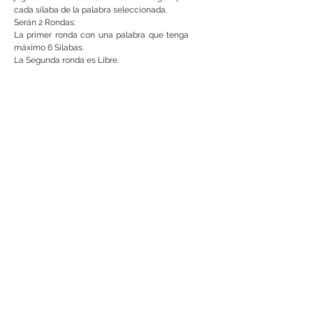
cada sílaba de la palabra seleccionada.
Serán 2 Rondas:
La primer ronda con una palabra que tenga
máximo 6 Sílabas.
La Segunda ronda es Libre.
Ejemplo (mesa de 8 jugadores):
Jugador 1 (Tu):
''Escojo la palabra Mazatlán''
J2:
''M''
J3:
''A''
J4:
''Z''
J5:
''A''
J6:
''T''
J7:
''L''
J8:
''A con acento en la A''
Aquí te brincamos porque tu no participas
J2:
''N''
Como la Mesa logró deletrear
correctamente tu palabra, pierdes y recibes
1 Trago por cada sílaba de la palabra
Mazatlán. En este caso 3 Tragos.
Notas:
La ortografía si juega, errores ortográficos