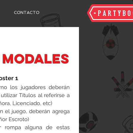
CONTACTO
 modales
oster 1
rno los jugadores deberán
tilizar Títulos al referirse a
ñora, Licenciado, etc)
en el juego, deberán agrega
ñor Escroto)
r rompa alguna de estas