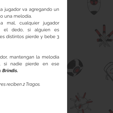
a jugador va agregando un
do una melodía.
a mal, cualquier jugador
 el dedo, si alguien es
es distintos pierde y bebe 3
gador, mantengan la melodía
, si nadie pierde en ese
n
Brindis.
res reciben 2 Tragos.